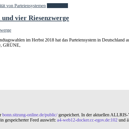
ität von Parteiensystemen
Weiterlesen
 und vier Riesenzwerge
ndtagswahlen im Herbst 2018 hat das Parteiensystem in Deutschland a
fD, GRÜNE,
er
bonn.sitzung-online.de/public/
gespeichert. In der aktuellen ALLRIS
in gespeicherter Feed auswirft:
a4-web12-docker.cc-egov.de:102
und äh