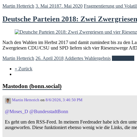
Martin Hetterich
3. Mai 2018
7. Mai 2020
Fragmentierung und Volatil
Deutsche Parteien 2018: Zwei Zwergriesen
Nach den Wahlen im Herbst 2017 und damit zumindest bis zu den La
Zwergriesen CDU/CSU und SPD liefern sich vier Riesenzwerge A
Martin Hetterich
26. April 2018
Addiertes Wahlergebnis
Weiterlesen
« Zurück
Mastodon (bonn.social)
Martin Hetterich
on
8/6/2026, 3:46:50 PM
@
Moses_D
@
BundesstadtBonn
Es geht um den RSS-Feed. In meinem Feedreader habe ich den unt
ausgeworfen. Diese funktioniert ebenso wenig wie die Links, die me