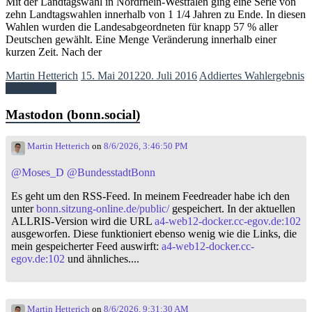
Mit der Landtagswahl in Nordrhein-Westfalen ging eine Serie von
zehn Landtagswahlen innerhalb von 1 1/4 Jahren zu Ende. In diesen
Wahlen wurden die Landesabgeordneten für knapp 57 % aller
Deutschen gewählt. Eine Menge Veränderung innerhalb einer
kurzen Zeit. Nach der
Martin Hetterich
15. Mai 2012
20. Juli 2016
Addiertes Wahlergebnis
Weiterlesen
Mastodon (bonn.social)
Martin Hetterich
on
8/6/2026, 3:46:50 PM
@
Moses_D
@
BundesstadtBonn
Es geht um den RSS-Feed. In meinem Feedreader habe ich den
unter
bonn.sitzung-online.de/public/
gespeichert. In der aktuellen
ALLRIS-Version wird die URL
a4-web12-docker.cc-egov.de:102
ausgeworfen. Diese funktioniert ebenso wenig wie die Links, die
mein gespeicherter Feed auswirft:
a4-web12-docker.cc-
egov.de:102
und ähnliches....
Martin Hetterich
on
8/6/2026, 9:31:30 AM