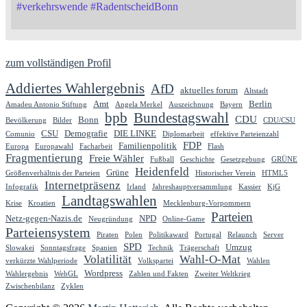
#
verkehrswende
#
RadentscheidBonn
zum vollständigen Profil
Addiertes Wahlergebnis
AfD
aktuelles forum
Altstadt
Amt
Berlin
Amadeu Antonio Stiftung
Angela Merkel
Auszeichnung
Bayern
bpb
Bundestagswahl
CDU
Bonn
Bevölkerung
Bilder
CDU/CSU
CSU
Demografie
DIE LINKE
Comunio
Diplomarbeit
effektive Parteienzahl
FDP
Familienpolitik
Europa
Europawahl
Facharbeit
Flash
Fragmentierung
Freie Wähler
Fußball
Geschichte
Gesetzgebung
GRÜNE
Heidenfeld
Grüne
Größenverhältnis der Parteien
Historischer Verein
HTML5
Internetpräsenz
Infografik
Irland
Jahreshauptversammlung
Kassier
KjG
Landtagswahlen
Krise
Kroatien
Mecklenburg-Vorpommern
Parteien
Netz-gegen-Nazis.de
NPD
Neugründung
Online-Game
Parteiensystem
Piraten
Polen
Politikaward
Portugal
Relaunch
Server
SPD
Umzug
Slowakei
Sonntagsfrage
Spanien
Technik
Trägerschaft
Volatilität
Wahl-O-Mat
verkürzte Wahlperiode
Volkspartei
Wahlen
Wordpress
Wahlergebnis
WebGL
Zahlen und Fakten
Zweiter Weltkrieg
Zwischenbilanz
Zyklen