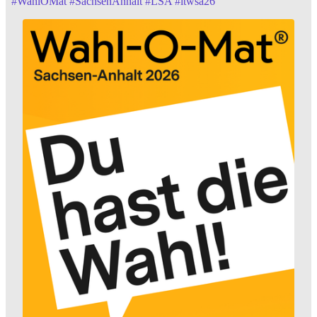
#
WahlOMat
#
SachsenAnhalt
#
LSA
#
ltwsa26