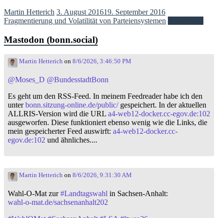
Martin Hetterich
3. August 2016
19. September 2016
Fragmentierung und Volatilität von Parteiensystemen
Weiterlesen
Mastodon (bonn.social)
Martin Hetterich
on
8/6/2026, 3:46:50 PM
@
Moses_D
@
BundesstadtBonn
Es geht um den RSS-Feed. In meinem Feedreader habe ich den
unter
bonn.sitzung-online.de/public/
gespeichert. In der aktuellen
ALLRIS-Version wird die URL
a4-web12-docker.cc-egov.de:102
ausgeworfen. Diese funktioniert ebenso wenig wie die Links, die
mein gespeicherter Feed auswirft:
a4-web12-docker.cc-
egov.de:102
und ähnliches....
Martin Hetterich
on
8/6/2026, 9:31:30 AM
Wahl-O-Mat zur
#
Landtagswahl
in Sachsen-Anhalt:
wahl-o-mat.de/sachsenanhalt202