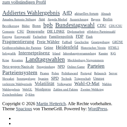
zum vollständigen Profil
Addiertes Wahlergebnis
AfD
aktuelles forum
Altstadt
Amt
Berlin
Amadeu Antonio Stiftung
Angela Merkel
Auszeichnung
Bayern
bpb
Bundestagswahl
CDU
Bonn
Bevölkerung
Bilder
CDU/CSU
CSU
Demografie
DIE LINKE
Comunio
Diplomarbeit
effektive Parteienzahl
FDP
Familienpolitik
Europa
Europawahl
Facharbeit
Flash
Fragmentierung
Freie Wähler
Fußball
Geschichte
Gesetzgebung
GRÜNE
Heidenfeld
Grüne
Größenverhältnis der Parteien
Historischer Verein
HTML5
Internetpräsenz
Infografik
Irland
Jahreshauptversammlung
Kassier
KjG
Landtagswahlen
Krise
Kroatien
Mecklenburg-Vorpommern
Parteien
Netz-gegen-Nazis.de
NPD
Neugründung
Online-Game
Parteiensystem
Piraten
Polen
Politikaward
Portugal
Relaunch
Server
SPD
Umzug
Slowakei
Sonntagsfrage
Spanien
Technik
Trägerschaft
Volatilität
Wahl-O-Mat
verkürzte Wahlperiode
Volkspartei
Wahlen
Wordpress
Wahlergebnis
WebGL
Zahlen und Fakten
Zweiter Weltkrieg
Zwischenbilanz
Zyklen
Copyright © 2026
Martin Hetterich
. Alle Rechte vorbehalten.
Theme
Spacious
von ThemeGrill. Powered by:
WordPress
.
Datenschutz
Kontakt