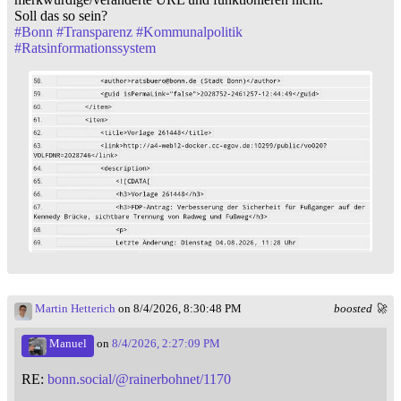
Soll das so sein?
#
Bonn
#
Transparenz
#
Kommunalpolitik
#
Ratsinformationssystem
Martin Hetterich
on 8/4/2026, 8:30:48 PM
boosted 🚀
Manuel
on
8/4/2026, 2:27:09 PM
RE:
bonn.social/@rainerbohnet/1170