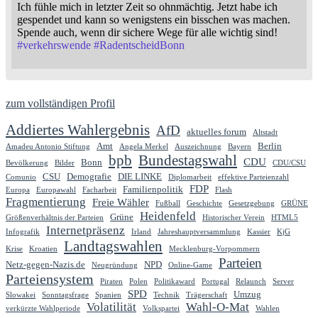
Ich fühle mich in letzter Zeit so ohnmächtig. Jetzt habe ich
gespendet und kann so wenigstens ein bisschen was machen.
Spende auch, wenn dir sichere Wege für alle wichtig sind!
#
verkehrswende
#
RadentscheidBonn
zum vollständigen Profil
Addiertes Wahlergebnis
AfD
aktuelles forum
Altstadt
Amt
Berlin
Amadeu Antonio Stiftung
Angela Merkel
Auszeichnung
Bayern
bpb
Bundestagswahl
CDU
Bonn
Bevölkerung
Bilder
CDU/CSU
CSU
Demografie
DIE LINKE
Comunio
Diplomarbeit
effektive Parteienzahl
FDP
Familienpolitik
Europa
Europawahl
Facharbeit
Flash
Fragmentierung
Freie Wähler
Fußball
Geschichte
Gesetzgebung
GRÜNE
Heidenfeld
Grüne
Größenverhältnis der Parteien
Historischer Verein
HTML5
Internetpräsenz
Infografik
Irland
Jahreshauptversammlung
Kassier
KjG
Landtagswahlen
Krise
Kroatien
Mecklenburg-Vorpommern
Parteien
Netz-gegen-Nazis.de
NPD
Neugründung
Online-Game
Parteiensystem
Piraten
Polen
Politikaward
Portugal
Relaunch
Server
SPD
Umzug
Slowakei
Sonntagsfrage
Spanien
Technik
Trägerschaft
Volatilität
Wahl-O-Mat
verkürzte Wahlperiode
Volkspartei
Wahlen