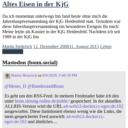
Altes Eisen in der KjG
Da ich momentan unterwegs bin fand heute ohne mich die
Jahreshauptversammlung der KjG Heidenfeld statt. Trotzdem war
diese Jahreshauptversammlung ein besonderes Ereignis für mich:
Meine letzte als Kassier in der KjG Heidenfeld. Nachdem ich seit
1989 in der KjG bin
Martin Hetterich
12. Dezember 2008
31. August 2013
Leben
Weiterlesen
Mastodon (bonn.social)
Martin Hetterich
on
8/6/2026, 3:46:50 PM
@
Moses_D
@
BundesstadtBonn
Es geht um den RSS-Feed. In meinem Feedreader habe ich den
unter
bonn.sitzung-online.de/public/
gespeichert. In der aktuellen
ALLRIS-Version wird die URL
a4-web12-docker.cc-egov.de:102
ausgeworfen. Diese funktioniert ebenso wenig wie die Links, die
mein gespeicherter Feed auswirft:
a4-web12-docker.cc-
egov.de:102
und ähnliches....