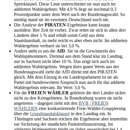
Sperrklausel. Diese Linie unterschreitet sie nun auch im
addierten Wahlergebnis: Mit 4,9 % liegt sie nochmal 0,3
Prozentpunkte unter dem Wert nach der Bundestagswahl. So
niedrig stand sie im vereinten Deutschland noch nie.
Die Analyse der
PIRATEN
-Ergebnisse kann knapp
ausfallen: Ihre Zeit ist vorbei. Zwar rettet sie sich in allen drei
Ländern über 1 % und erhält somit Geld aus dem
Staatshaushalt, zu mehr reicht es aber eben nicht. Im addierten
Wahlergebnis verharrt sie bei 3,0 %.
Anders steht es um die
AfD
. Sie ist die Gewinnerin des
Wahlspätsommers. Dreimal aus dem Stand klar im Landtag,
nur in Sachsen nicht über 10 %. Das zeigt sich auch im
addierten Wahlergebnis. Wegen ihres guten Werts aus der
Bundestagswahl zieht die AfD direkt mit den PIRATEN
gleich. Mit dem Einzug in ein Landesparlament ist sie als
Partei mit bundesweitem Anspruch nun auch für das addierte
Wahlergebnis relevant. Ihr Wert: 3,0 %.
Für die
FREIEN WÄHLER
gehören die drei Länder sicher
nicht zu den Kerngebieten. In Brandenburg waren sie nicht
angetreten – dagegen zieht mit den
BVB / FREIEN
WÄHLERN
eine konkurrierende Freie-Wähler-Gruppierung
über die
Grundmandatsklausel
in den Landtag ein. In
Thüringen und Sachsen reichen die Ergebnisse aber immerhin
zur Sicherung der staatlichen Parteienfinanzierung. Im
addierten Wahlergebnis bleibt sie daher unverändert bei 1,4