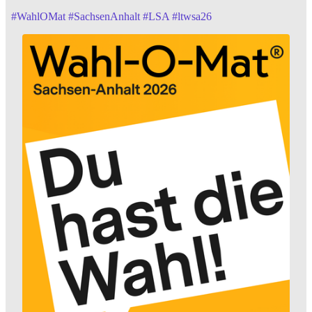
#
WahlOMat
#
SachsenAnhalt
#
LSA
#
ltwsa26