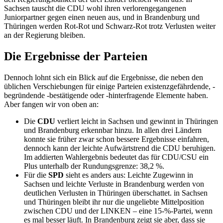
Sachsen tauscht die CDU wohl ihren verlorengegangenen
Juniorpartner gegen einen neuen aus, und in Brandenburg und
Thüringen werden Rot-Rot und Schwarz-Rot trotz Verlusten weiter
an der Regierung bleiben.
Die Ergebnisse der Parteien
Dennoch lohnt sich ein Blick auf die Ergebnisse, die neben den
üblichen Verschiebungen für einige Parteien existenzgefährdende, -
begründende -bestätigende oder -hinterfragende Elemente haben.
Aber fangen wir von oben an:
Die
CDU
verliert leicht in Sachsen und gewinnt in Thüringen
und Brandenburg erkennbar hinzu. In allen drei Ländern
konnte sie früher zwar schon bessere Ergebnisse einfahren,
dennoch kann der leichte Aufwärtstrend die CDU beruhigen.
Im addierten Wahlergebnis bedeutet das für CDU/CSU ein
Plus unterhalb der Rundungsgrenze: 38,2 %.
Für die
SPD
sieht es anders aus: Leichte Zugewinn in
Sachsen und leichte Verluste in Brandenburg werden von
deutlichen Verlusten in Thüringen überschattet. in Sachsen
und Thüringen bleibt ihr nur die ungeliebte Mittelposition
zwischen CDU und der LINKEN – eine 15-%-Partei, wenn
es mal besser läuft. In Brandenburg zeigt sie aber, dass sie