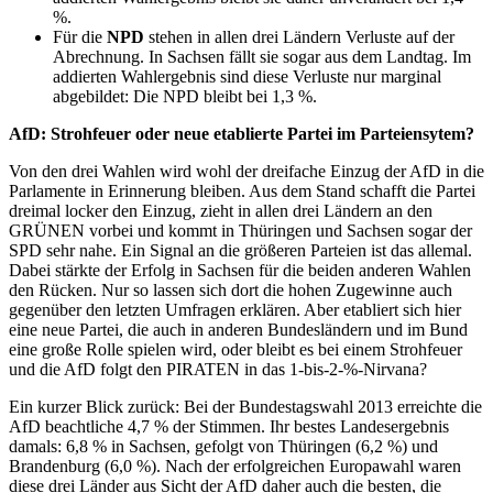
%.
Für die
NPD
stehen in allen drei Ländern Verluste auf der
Abrechnung. In Sachsen fällt sie sogar aus dem Landtag. Im
addierten Wahlergebnis sind diese Verluste nur marginal
abgebildet: Die NPD bleibt bei 1,3 %.
AfD: Strohfeuer oder neue etablierte Partei im Parteiensytem?
Von den drei Wahlen wird wohl der dreifache Einzug der AfD in die
Parlamente in Erinnerung bleiben. Aus dem Stand schafft die Partei
dreimal locker den Einzug, zieht in allen drei Ländern an den
GRÜNEN vorbei und kommt in Thüringen und Sachsen sogar der
SPD sehr nahe. Ein Signal an die größeren Parteien ist das allemal.
Dabei stärkte der Erfolg in Sachsen für die beiden anderen Wahlen
den Rücken. Nur so lassen sich dort die hohen Zugewinne auch
gegenüber den letzten Umfragen erklären. Aber etabliert sich hier
eine neue Partei, die auch in anderen Bundesländern und im Bund
eine große Rolle spielen wird, oder bleibt es bei einem Strohfeuer
und die AfD folgt den PIRATEN in das 1-bis-2-%-Nirvana?
Ein kurzer Blick zurück: Bei der Bundestagswahl 2013 erreichte die
AfD beachtliche 4,7 % der Stimmen. Ihr bestes Landesergebnis
damals: 6,8 % in Sachsen, gefolgt von Thüringen (6,2 %) und
Brandenburg (6,0 %). Nach der erfolgreichen Europawahl waren
diese drei Länder aus Sicht der AfD daher auch die besten, die