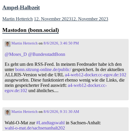
Ampel-Halbzeit
Martin Hetterich
12. November 2023
12. November 2023
Mastodon (bonn.social)
Martin Hetterich
on
8/6/2026, 3:46:50 PM
@
Moses_D
@
BundesstadtBonn
Es geht um den RSS-Feed. In meinem Feedreader habe ich den
unter
bonn.sitzung-online.de/public/
gespeichert. In der aktuellen
ALLRIS-Version wird die URL
a4-web12-docker.cc-egov.de:102
ausgeworfen. Diese funktioniert ebenso wenig wie die Links, die
mein gespeicherter Feed auswirft:
a4-web12-docker.cc-
egov.de:102
und ähnliches....
Martin Hetterich
on
8/6/2026, 9:31:30 AM
Wahl-O-Mat zur
#
Landtagswahl
in Sachsen-Anhalt:
wahl-o-mat.de/sachsenanhalt202