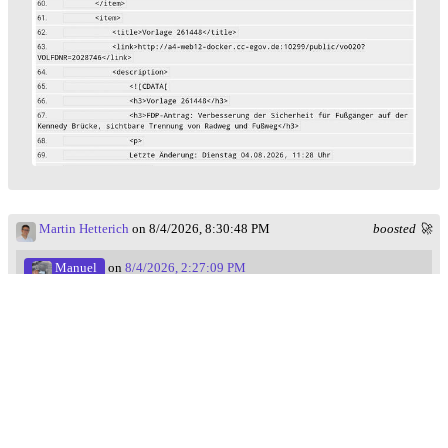
Martin Hetterich
on 8/4/2026, 8:30:48 PM
boosted 🚀
Manuel
on
8/4/2026, 2:27:09 PM
RE:
bonn.social/@rainerbohnet/1170
Ich fühle mich in letzter Zeit so ohnmächtig. Jetzt habe ich
gespendet und kann so wenigstens ein bisschen was machen.
Spende auch, wenn dir sichere Wege für alle wichtig sind!
#
verkehrswende
#
RadentscheidBonn