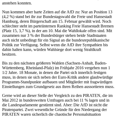
anstehen konnten.
Nun kommen aber harte Zeiten auf die AfD zu: Nur an Position 13
(4,2 %) stand bei ihr zur Bundestagswahl die Freie und Hansestadt
Hamburg, deren Bürgerschaft am 15. Februar gewählt wird. Noch
schlechter steht im parteiinternen Ranking Freie Hansestadt Bremen
(Platz 15, 3,7 %), in der am 10. Mai die Wahllokale offen sind. Mit
zusammen nur 3 % der Bundesbürger stehen beide Stadtstaaten
auch nicht unbedingt für ein Signal an die bundesrepublikanische
Politik zur Verfügung. Selbst wenn die AfD ihre Sympathien bis
dahin halten kann, würden Wahlsiege dort wenig Strahlkraft
besitzen.
Bis zu den nächsten größeren Wahlen (Sachsen-Anhalt, Baden-
Württemberg, Rheinland-Pfalz) im Frühjahr 2016 vergehen nun 1
1/2 Jahre. 18 Monate, in denen die Partei sich innerlich festigen
muss, in denen sie sich neben der Euro-Kritik andere glaubwürdige
Programm-Standpunkte aufbauen und Mitglieder mit fragwürdigen
Einstellungen zum Grundgesetz aus ihren Reihen aussortieren muss.
Gerne wird an dieser Stelle der Vergleich zu den PIRATEN, die im
Mai 2012 in bundesweiten Umfragen auch bei 11 % lagen und in
die Landesparlamente gestürmt sind. Aber: Die AfD ist nicht die
Piratenpartei. Zwei wesentliche Gründe für den Niedergang der
PIRATEN waren sicherlich die chaotische Personalsituation