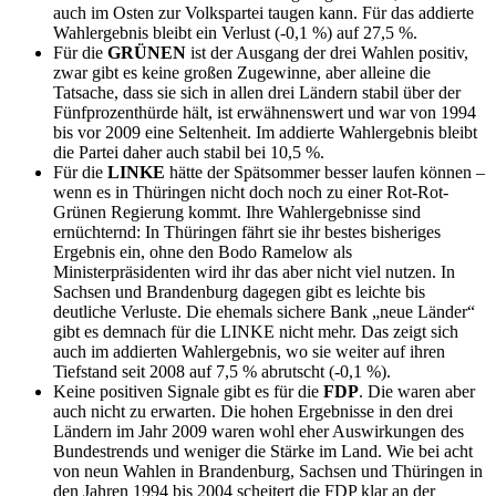
auch im Osten zur Volkspartei taugen kann. Für das addierte
Wahlergebnis bleibt ein Verlust (-0,1 %) auf 27,5 %.
Für die
GRÜNEN
ist der Ausgang der drei Wahlen positiv,
zwar gibt es keine großen Zugewinne, aber alleine die
Tatsache, dass sie sich in allen drei Ländern stabil über der
Fünfprozenthürde hält, ist erwähnenswert und war von 1994
bis vor 2009 eine Seltenheit. Im addierte Wahlergebnis bleibt
die Partei daher auch stabil bei 10,5 %.
Für die
LINKE
hätte der Spätsommer besser laufen können –
wenn es in Thüringen nicht doch noch zu einer Rot-Rot-
Grünen Regierung kommt. Ihre Wahlergebnisse sind
ernüchternd: In Thüringen fährt sie ihr bestes bisheriges
Ergebnis ein, ohne den Bodo Ramelow als
Ministerpräsidenten wird ihr das aber nicht viel nutzen. In
Sachsen und Brandenburg dagegen gibt es leichte bis
deutliche Verluste. Die ehemals sichere Bank „neue Länder“
gibt es demnach für die LINKE nicht mehr. Das zeigt sich
auch im addierten Wahlergebnis, wo sie weiter auf ihren
Tiefstand seit 2008 auf 7,5 % abrutscht (-0,1 %).
Keine positiven Signale gibt es für die
FDP
. Die waren aber
auch nicht zu erwarten. Die hohen Ergebnisse in den drei
Ländern im Jahr 2009 waren wohl eher Auswirkungen des
Bundestrends und weniger die Stärke im Land. Wie bei acht
von neun Wahlen in Brandenburg, Sachsen und Thüringen in
den Jahren 1994 bis 2004 scheitert die FDP klar an der