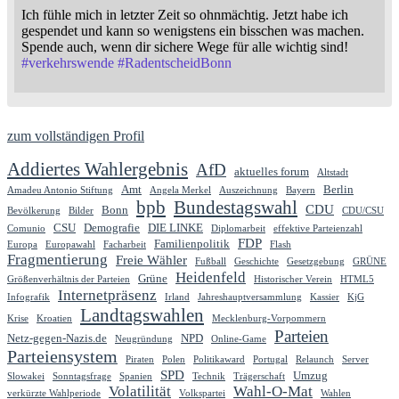
Ich fühle mich in letzter Zeit so ohnmächtig. Jetzt habe ich
gespendet und kann so wenigstens ein bisschen was machen.
Spende auch, wenn dir sichere Wege für alle wichtig sind!
#
verkehrswende
#
RadentscheidBonn
zum vollständigen Profil
Addiertes Wahlergebnis
AfD
aktuelles forum
Altstadt
Amt
Berlin
Amadeu Antonio Stiftung
Angela Merkel
Auszeichnung
Bayern
bpb
Bundestagswahl
CDU
Bonn
Bevölkerung
Bilder
CDU/CSU
CSU
Demografie
DIE LINKE
Comunio
Diplomarbeit
effektive Parteienzahl
FDP
Familienpolitik
Europa
Europawahl
Facharbeit
Flash
Fragmentierung
Freie Wähler
Fußball
Geschichte
Gesetzgebung
GRÜNE
Heidenfeld
Grüne
Größenverhältnis der Parteien
Historischer Verein
HTML5
Internetpräsenz
Infografik
Irland
Jahreshauptversammlung
Kassier
KjG
Landtagswahlen
Krise
Kroatien
Mecklenburg-Vorpommern
Parteien
Netz-gegen-Nazis.de
NPD
Neugründung
Online-Game
Parteiensystem
Piraten
Polen
Politikaward
Portugal
Relaunch
Server
SPD
Umzug
Slowakei
Sonntagsfrage
Spanien
Technik
Trägerschaft
Volatilität
Wahl-O-Mat
verkürzte Wahlperiode
Volkspartei
Wahlen