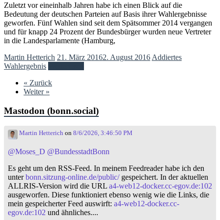
Zuletzt vor eineinhalb Jahren habe ich einen Blick auf die
Bedeutung der deutschen Parteien auf Basis ihrer Wahlergebnisse
geworfen. Fünf Wahlen sind seit dem Spätsommer 2014 vergangen
und für knapp 24 Prozent der Bundesbürger wurden neue Vertreter
in die Landesparlamente (Hamburg,
Martin Hetterich
21. März 2016
2. August 2016
Addiertes
Wahlergebnis
Weiterlesen
« Zurück
Weiter »
Mastodon (bonn.social)
Martin Hetterich
on
8/6/2026, 3:46:50 PM
@
Moses_D
@
BundesstadtBonn
Es geht um den RSS-Feed. In meinem Feedreader habe ich den
unter
bonn.sitzung-online.de/public/
gespeichert. In der aktuellen
ALLRIS-Version wird die URL
a4-web12-docker.cc-egov.de:102
ausgeworfen. Diese funktioniert ebenso wenig wie die Links, die
mein gespeicherter Feed auswirft:
a4-web12-docker.cc-
egov.de:102
und ähnliches....