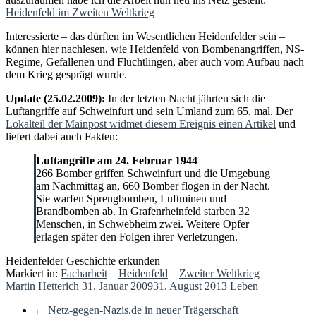
Heidenfeld im Zweiten Weltkrieg
Interessierte – das dürften im Wesentlichen Heidenfelder sein –
können hier nachlesen, wie Heidenfeld von Bombenangriffen, NS-
Regime, Gefallenen und Flüchtlingen, aber auch vom Aufbau nach
dem Krieg gesprägt wurde.
Update (25.02.2009):
In der letzten Nacht jährten sich die
Luftangriffe auf Schweinfurt und sein Umland zum 65. mal. Der
Lokalteil der Mainpost widmet diesem Ereignis einen Artikel
und
liefert dabei auch Fakten:
Luftangriffe am 24. Februar 1944
266 Bomber griffen Schweinfurt und die Umgebung
am Nachmittag an, 660 Bomber flogen in der Nacht.
Sie warfen Sprengbomben, Luftminen und
Brandbomben ab. In Grafenrheinfeld starben 32
Menschen, in Schwebheim zwei. Weitere Opfer
erlagen später den Folgen ihrer Verletzungen.
Heidenfelder Geschichte erkunden
Markiert in:
Facharbeit
Heidenfeld
Zweiter Weltkrieg
Martin Hetterich
31. Januar 2009
31. August 2013
Leben
←
Netz-gegen-Nazis.de in neuer Trägerschaft