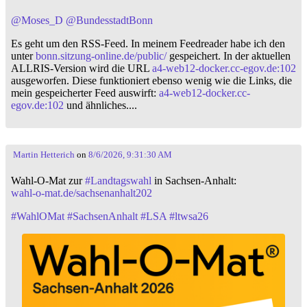
@
Moses_D
@
BundesstadtBonn
Es geht um den RSS-Feed. In meinem Feedreader habe ich den
unter
bonn.sitzung-online.de/public/
gespeichert. In der aktuellen
ALLRIS-Version wird die URL
a4-web12-docker.cc-egov.de:102
ausgeworfen. Diese funktioniert ebenso wenig wie die Links, die
mein gespeicherter Feed auswirft:
a4-web12-docker.cc-
egov.de:102
und ähnliches....
Martin Hetterich
on
8/6/2026, 9:31:30 AM
Wahl-O-Mat zur
#
Landtagswahl
in Sachsen-Anhalt:
wahl-o-mat.de/sachsenanhalt202
#
WahlOMat
#
SachsenAnhalt
#
LSA
#
ltwsa26