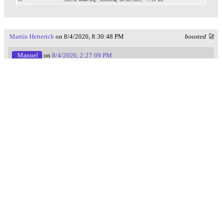
Martin Hetterich
on 8/4/2026, 8:30:48 PM
boosted 🚀
Manuel
on
8/4/2026, 2:27:09 PM
RE:
bonn.social/@rainerbohnet/1170
Ich fühle mich in letzter Zeit so ohnmächtig. Jetzt habe ich
gespendet und kann so wenigstens ein bisschen was machen.
Spende auch, wenn dir sichere Wege für alle wichtig sind!
#
verkehrswende
#
RadentscheidBonn
zum vollständigen Profil
Addiertes Wahlergebnis
AfD
aktuelles forum
Altstadt
Amt
Berlin
Amadeu Antonio Stiftung
Angela Merkel
Auszeichnung
Bayern
bpb
Bundestagswahl
CDU
Bonn
Bevölkerung
Bilder
CDU/CSU
CSU
Demografie
DIE LINKE
Comunio
Diplomarbeit
effektive Parteienzahl
FDP
Familienpolitik
Europa
Europawahl
Facharbeit
Flash